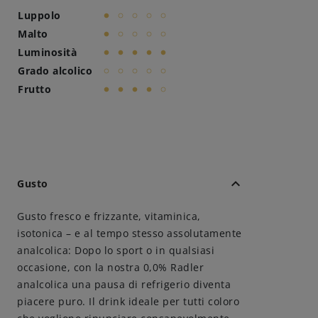
Luppolo
lens
panorama_fish_eye
panorama_fish_eye
panorama_fish_eye
panorama_fish_eye
Come servire
Malto
lens
panorama_fish_eye
panorama_fish_eye
panorama_fish_eye
panorama_fish_eye
Luminosità
lens
lens
lens
lens
lens
Birrificazione
Grado alcolico
panorama_fish_eye
panorama_fish_eye
panorama_fish_eye
panorama_fish_eye
panorama_fish_eye
Frutto
lens
lens
lens
lens
panorama_fish_eye
Birreria di famiglia
Storia
keyboard_arrow_down
Gusto
Persone
Gusto fresco e frizzante, vitaminica,
Benvenuti
isotonica – e al tempo stesso assolutamente
analcolica: Dopo lo sport o in qualsiasi
occasione, con la nostra 0,0% Radler
Birrificio
analcolica una pausa di refrigerio diventa
piacere puro. Il drink ideale per tutti coloro
Sostenibilità