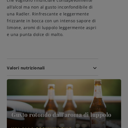
che vogliono rinunciare consapevolmente
all’alcol ma non al gusto inconfondibile di
Amicizie di birra
una Radler. Rinfrescante e leggermente
frizzante in bocca con un intenso sapore di
limone, aromi di luppolo leggermente aspri
Impegni
e una punta dolce di malto.
keyboard_arrow_down
Valori nutrizionali
Gusto rotondo dall’aroma di luppolo