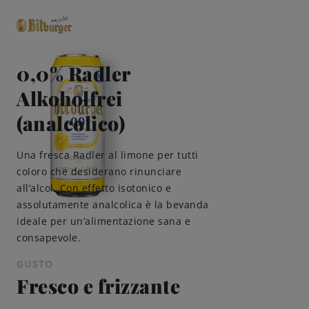
0,0% Radler
close
Alkoholfrei
Classici premium
0,0% analcolico
(analcolico)
Birre
Una fresca Radler al limone per tutti
coloro che desiderano rinunciare
Gusto
all’alcol. Con effetto isotonico e
assolutamente analcolica è la bevanda
ideale per un’alimentazione sana e
Share & Pair
consapevole.
Qualità
GUSTO
Fresco e frizzante
Ricette