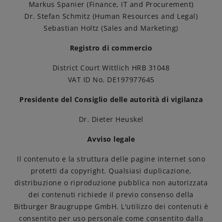
Markus Spanier (Finance, IT and Procurement)
Dr. Stefan Schmitz (Human Resources and Legal)
Come servire
Sebastian Holtz (Sales and Marketing)
Registro di commercio
Birrificazione
District Court Wittlich HRB 31048
Birreria di famiglia
VAT ID No. DE197977645
Presidente del Consiglio delle autorità di vigilanza
Storia
Dr. Dieter Heuskel
Persone
Avviso legale
Il contenuto e la struttura delle pagine internet sono
Benvenuti
protetti da copyright. Qualsiasi duplicazione,
distribuzione o riproduzione pubblica non autorizzata
Birrificio
dei contenuti richiede il previo consenso della
Bitburger Braugruppe GmbH. L'utilizzo dei contenuti è
Sostenibilità
consentito per uso personale come consentito dalla