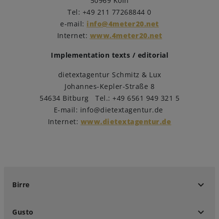
50969 Köln
Tel: +49 211 77268844 0
e-mail:
info@4meter20.net
Internet:
www.4meter20.net
Implementation texts / editorial
dietextagentur Schmitz & Lux
Johannes-Kepler-Straße 8
54634 Bitburg Tel.: +49 6561 949 321 5
E-mail: info@dietextagentur.de
Internet:
www.dietextagentur.de
keyboard_arrow_down
Birre
keyboard_arrow_down
Gusto