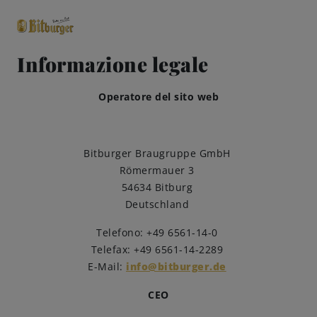
Informazione legale
close
Operatore del sito web
Classici premium
0,0% analcolico
Birre
Bitburger Braugruppe GmbH
Römermauer 3
54634 Bitburg
Gusto
Deutschland
Share & Pair
Telefono: +49 6561-14-0
Telefax: +49 6561-14-2289
E-Mail:
info@bitburger.de
Qualità
CEO
Ricette