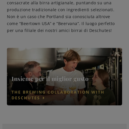
consacrate alla birra artigianale, puntando su una
produzione tradizionale con ingredienti selezionati.
Non è un caso che Portland sia conosciuta altrove
come “Beertown USA” e “Beervana”. Il luogo perfetto
per una filiale dei nostri amici birrai di Deschutes!
Insieme per il miglior gusto
THE BREWING COLLABORATION WITH
arrow_right
DESCHUTES