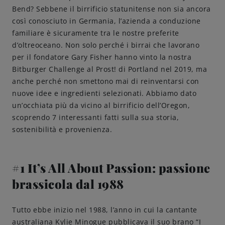
Bend? Sebbene il birrificio statunitense non sia ancora
Come servire
così conosciuto in Germania, l’azienda a conduzione
familiare è sicuramente tra le nostre preferite
d’oltreoceano. Non solo perché i birrai che lavorano
Birrificazione
per il fondatore Gary Fisher hanno vinto la nostra
Bitburger Challenge al Prost! di Portland nel 2019, ma
Birreria di famiglia
anche perché non smettono mai di reinventarsi con
nuove idee e ingredienti selezionati. Abbiamo dato
Storia
un’occhiata più da vicino al birrificio dell’Oregon,
scoprendo 7 interessanti fatti sulla sua storia,
sostenibilità e provenienza.
Persone
Benvenuti
#1 It’s All About Passion: passione
brassicola dal 1988
Birrificio
Tutto ebbe inizio nel 1988, l’anno in cui la cantante
Sostenibilità
australiana Kylie Minogue pubblicava il suo brano “I