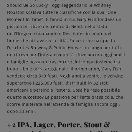
Should Be So Lucky”, oggi leggendario, e Whitney
Amicizie di birra
Houston scalava tutte le classifiche con la sua “One
Moment In Time”. E l’anno in cui Gary Fish fondava un
piccolo birrificio nel centro di Bend, nello stato
Impegni
dell’Oregon, chiamandolo Deschutes in onore del
fiume che attraversa la città. Fu così che nacque la
Deschutes Brewery & Public House, un luogo per tutti,
un ritrovo per l’intera comunità, dove ancora oggi amici
e famiglie possono trascorrere del tempo insieme tra
buon cibo e birra artigianale. Il primo anno, Gary Fish
vendette circa 310 fusti. Negli anni a venire, le vendite
superarono i 225.000 fusti, distribuiti in 32 stati
americani e persino all’estero. Cosa ha reso possibile
questo successo? La passione per l’arte brassicola, che
scorre inalterata nell’azienda di famiglia ancora oggi,
dopo 33 anni.
#2 IPA, Lager, Porter, Stout &