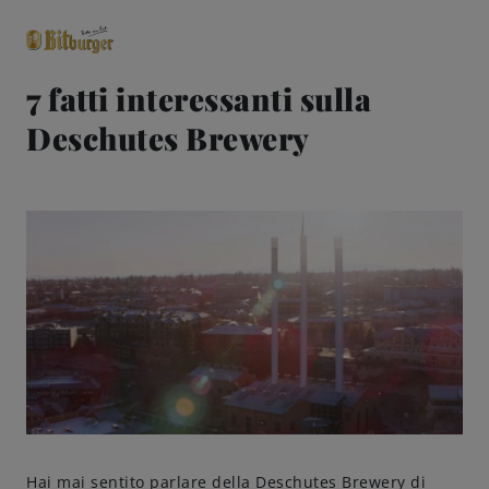
7 fatti interessanti sulla
Deschutes Brewery
close
Classici premium
0,0% analcolico
Birre
Gusto
Share & Pair
Qualità
Ricette
Hai mai sentito parlare della Deschutes Brewery di