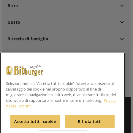
keyboard_arrow_down
Birre
keyboard_arrow_down
Gusto
keyboard_arrow_down
Birreria di famiglia
keyboard_arrow_down
Clienti professionali
keyboard_arrow_down
Seguici su
Selezionando su “Accetta tutti i cookie” l’utente acconsente al
salvataggio dei cookie nel proprio dispositivo al fine di
migliorare la navigazione sul sito web, di analizzare l’utilizzo del
sito web e di supportare le nostre misure di marketing.
Privacy
notes
Imprint
Informazione legale
Dichiarazioni sulla privacy
Accetta tutti i cookie
Rifiuta tutti
Contatto