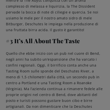
mentre la The Abyss conquista con un aroma
complesso di melassa e liquirizia, la The Dissident
pervade la bocca di note di ciliegie e quercia. Se noi
usiamo le mele per il nostro amato sidro di mele
Bitburger, Deschutes le impiega nella produzione di
una fruttata birra acida. Il gusto è garantito!
#3 It’s All About The Taste
Quello che ebbe inizio con un pub nel cuore di Bend,
negli anni ha subito un’espansione che ha varcato i
confini regionali. Oggi, il birrificio conta anche una
Tasting Room sulle sponde del Deschutes River, a
meno di 1,5 chilometri dalla città, un secondo pub in
centro a Portland e una Tasting Room a Roanoke
(Virginia). Ma l’azienda continua a rimanere fedele alle
proprie origini nel centro di Bend, dove abitanti del
posto e turisti possono gustare buon cibo e birre
artigianali. Da non dimenticare che la Deschutes