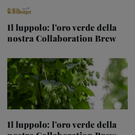
Il luppolo: l’oro verde della
nostra Collaboration Brew
close
Classici premium
0,0% analcolico
Birre
Gusto
Share & Pair
Qualità
Il luppolo: l’oro verde della
Ricette