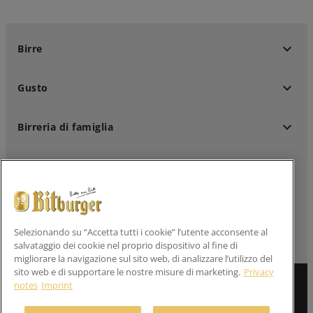
keyboard_arrow_down
Birre
keyboard_arrow_down
Gusto
keyboard_arrow_down
Birreria di famiglia
keyboard_arrow_down
Clienti professionali
keyboard_arrow_down
Seguici su
Selezionando su “Accetta tutti i cookie” l’utente acconsente al
salvataggio dei cookie nel proprio dispositivo al fine di
migliorare la navigazione sul sito web, di analizzare l’utilizzo del
sito web e di supportare le nostre misure di marketing.
Privacy
notes
Imprint
Informazione legale
Dichiarazioni sulla privacy