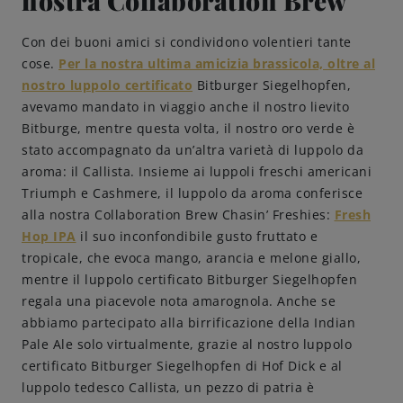
nostra Collaboration Brew
Come servire
Con dei buoni amici si condividono volentieri tante
cose.
Per la nostra ultima amicizia brassicola, oltre al
nostro luppolo certificato
Bitburger Siegelhopfen,
Birrificazione
avevamo mandato in viaggio anche il nostro lievito
Bitburge, mentre questa volta, il nostro oro verde è
Birreria di famiglia
stato accompagnato da un’altra varietà di luppolo da
aroma: il Callista. Insieme ai luppoli freschi americani
Storia
Triumph e Cashmere, il luppolo da aroma conferisce
alla nostra Collaboration Brew Chasin’ Freshies:
Fresh
Hop IPA
il suo inconfondibile gusto fruttato e
Persone
tropicale, che evoca mango, arancia e melone giallo,
mentre il luppolo certificato Bitburger Siegelhopfen
Benvenuti
regala una piacevole nota amarognola. Anche se
abbiamo partecipato alla birrificazione della Indian
Birrificio
Pale Ale solo virtualmente, grazie al nostro luppolo
certificato Bitburger Siegelhopfen di Hof Dick e al
luppolo tedesco Callista, un pezzo di patria è
Sostenibilità