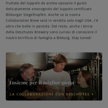
fruttate del luppolo da aroma sposano il gusto
delicatamente amarognolo del luppolo certificato
Bitburger Siegelhopfen. Anche se la nostra
Collaboration Brew sarà in vendita solo negli USA, c’è
altro che bolle in pentola. Del resto, anche i birrai
della Deschutes Brewery sono curiosi di conoscere il
nostro birrificio di famiglia a Bitburg. Stay tuned!
Insieme per il miglior gusto
arrow_right
LA COLLABORAZIONE CON DESCHUTES