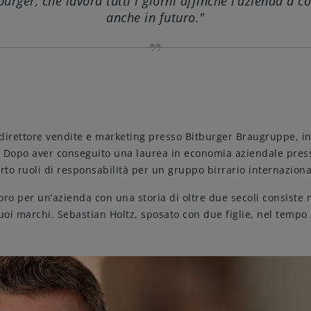
tburger, che lavora tutti i giorni affinché l’azienda a
anche in futuro."
 direttore vendite e marketing presso Bitburger Braugruppe, in
a. Dopo aver conseguito una laurea in economia aziendale pre
rto ruoli di responsabilità per un gruppo birrario internaziona
oro per un’azienda con una storia di oltre due secoli consiste 
i marchi. Sebastian Holtz, sposato con due figlie, nel tempo l