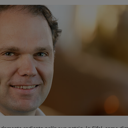
Come servire
Birrificazione
Birreria di famiglia
Storia
Persone
Benvenuti
Birrificio
Sostenibilità