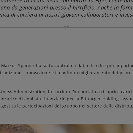
ente radicata nella sua patria, la Eifel, come dimost
orano da generazioni presso il birrificio. Anche la fo
Amicizie di birra
ità di carriera ai nostri giovani collaboratori e invest
Impegni
, Markus Spanier ha sotto controllo i dati e le cifre più importa
 tradizione, innovazione e il continuo miglioramento dei proces
ness Administration, la carriera l’ha portato a ricoprire cariche
incarico di analista finanziario per la Bitburger Holding, assu
 gestito le partecipazioni del gruppo nel settore della distribu