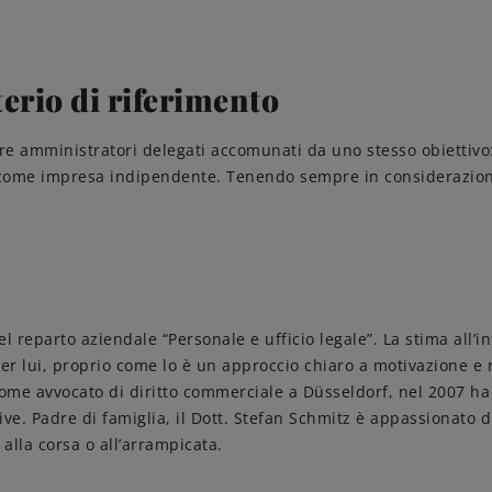
terio di riferimento
e amministratori delegati accomunati da uno stesso obiettivo: 
 come impresa indipendente. Tenendo sempre in considerazione l
Birre
Gusto
el reparto aziendale “Personale e ufficio legale”. La stima all’
Share & Pair
per lui, proprio come lo è un approccio chiaro a motivazione e 
me avvocato di diritto commerciale a Düsseldorf, nel 2007 ha a
Qualità
ttive. Padre di famiglia, il Dott. Stefan Schmitz è appassionato 
 alla corsa o all’arrampicata.
Ricette