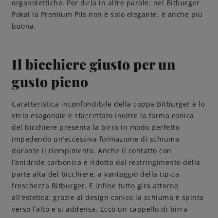
organolettiche. Per dirla in altre parole: nel Bitburger
Pokal la Premium Pils non è solo elegante, è anche più
Come servire
buona.
Birrificazione
Il bicchiere giusto per un
Birreria di famiglia
gusto pieno
Storia
Caratteristica inconfondibile della coppa Bitburger è lo
stelo esagonale e sfaccettato Inoltre la forma conica
del bicchiere presenta la birra in modo perfetto
Persone
impedendo un’eccessiva formazione di schiuma
durante il riempimento. Anche il contatto con
Benvenuti
l’anidride carbonica è ridotto dal restringimento della
parte alta del bicchiere, a vantaggio della tipica
Birrificio
freschezza Bitburger. E infine tutto gira attorno
all’estetica: grazie al design conico la schiuma è spinta
verso l’alto e si addensa. Ecco un cappello di birra
Sostenibilità