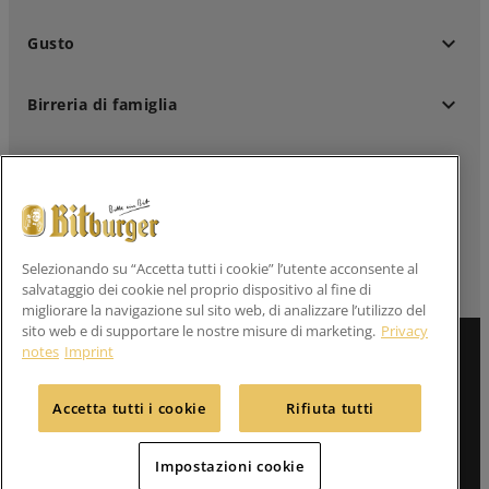
keyboard_arrow_down
Gusto
keyboard_arrow_down
Birreria di famiglia
keyboard_arrow_down
Clienti professionali
keyboard_arrow_down
Seguici su
Selezionando su “Accetta tutti i cookie” l’utente acconsente al
salvataggio dei cookie nel proprio dispositivo al fine di
migliorare la navigazione sul sito web, di analizzare l’utilizzo del
sito web e di supportare le nostre misure di marketing.
Privacy
Informazione legale
notes
Imprint
Dichiarazioni sulla privacy
Accetta tutti i cookie
Rifiuta tutti
Contatto
Impostazioni cookie
menu
Impostazioni cookie