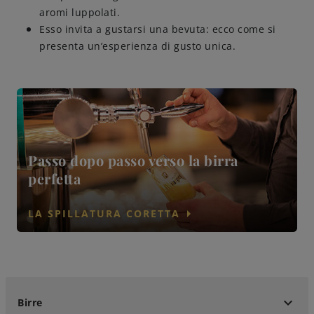
aromi luppolati.
Esso invita a gustarsi una bevuta: ecco come si
presenta un’esperienza di gusto unica.
Passo dopo passo verso la birra
perfetta
arrow_right
LA SPILLATURA CORETTA
keyboard_arrow_down
Birre