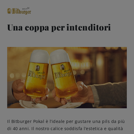
Una coppa per intenditori
close
Classici premium
0,0% analcolico
Birre
Gusto
Share & Pair
Qualità
Il Bitburger Pokal è l’ideale per gustare una pils da più
di 40 anni. Il nostro calice soddisfa l’estetica e qualità
Ricette