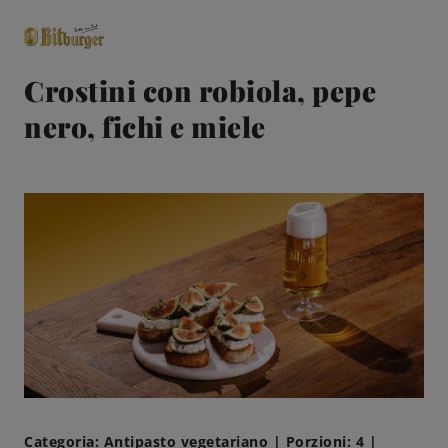
Crostini con robiola, pepe
nero, fichi e miele
close
Classici premium
0,0% analcolico
Birre
Gusto
Share & Pair
Qualità
Ricette
Categoria: Antipasto vegetariano | Porzioni: 4 |