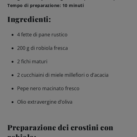
Tempo di preparazione: 10 minuti
Come servire
Ingredienti:
Birrificazione
4 fette di pane rustico
Birreria di famiglia
200 g di robiola fresca
2 fichi maturi
Storia
2 cucchiaini di miele millefiori o d’acacia
Persone
Pepe nero macinato fresco
Benvenuti
Olio extravergine d’oliva
Birrificio
Preparazione dei crostini con
Sostenibilità
robiola: