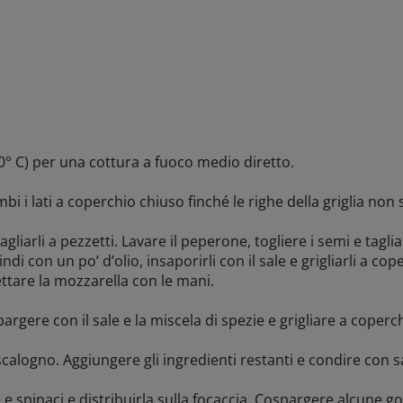
80° C) per una cottura a fuoco medio diretto.
mbi i lati a coperchio chiuso finché le righe della griglia no
gliarli a pezzetti. Lavare il peperone, togliere i semi e tagliar
indi con un po’ d’olio, insaporirli con il sale e grigliarli a co
ettare la mozzarella con le mani.
pargere con il sale e la miscela di spezie e grigliare a coperc
 scalogno. Aggiungere gli ingredienti restanti e condire con s
e e spinaci e distribuirla sulla focaccia. Cospargere alcune g