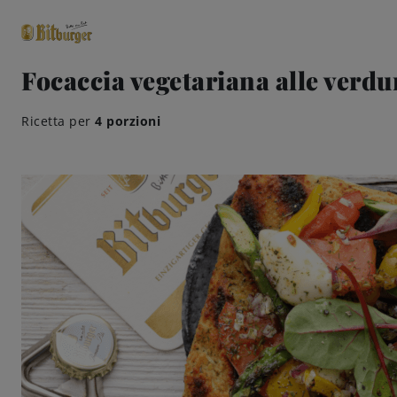
Focaccia vegetariana alle verdu
close
Ricetta per
4 porzioni
Classici premium
0,0% analcolico