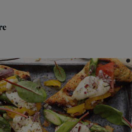
re
Birre
Gusto
Share & Pair
Qualità
Ricette