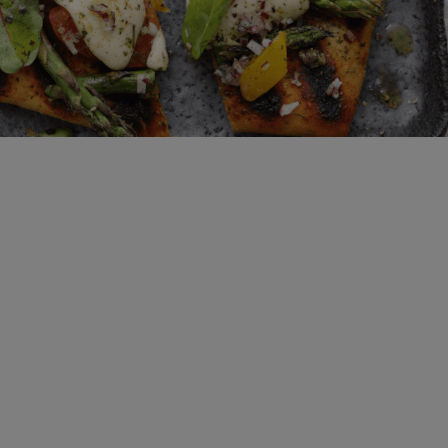
Come servire
Birrificazione
Birreria di famiglia
Storia
Persone
Benvenuti
Birrificio
Sostenibilità