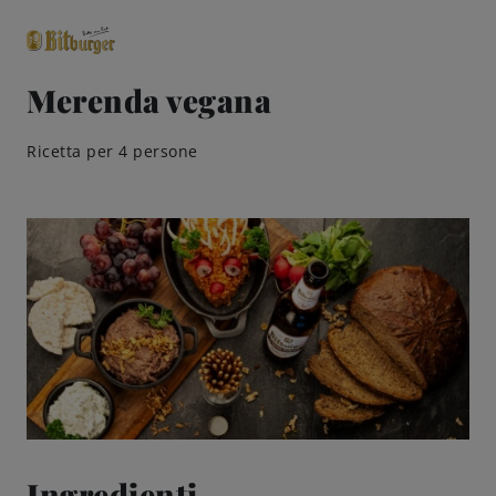
Merenda vegana
close
Ricetta per 4 persone
Classici premium
0,0% analcolico
Birre
Gusto
Share & Pair
Qualità
Ricette
Ingredienti