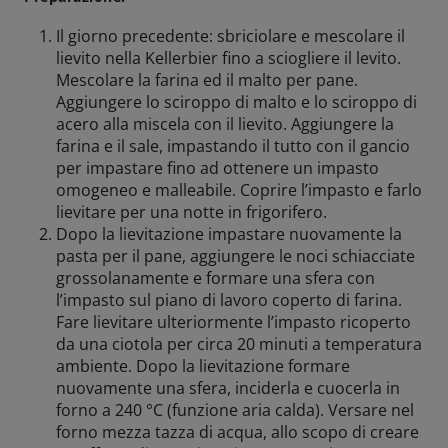
Il giorno precedente: sbriciolare e mescolare il
Amicizie di birra
lievito nella Kellerbier fino a sciogliere il levito.
Mescolare la farina ed il malto per pane.
Impegni
Aggiungere lo sciroppo di malto e lo sciroppo di
acero alla miscela con il lievito. Aggiungere la
farina e il sale, impastando il tutto con il gancio
per impastare fino ad ottenere un impasto
omogeneo e malleabile. Coprire l’impasto e farlo
lievitare per una notte in frigorifero.
Dopo la lievitazione impastare nuovamente la
pasta per il pane, aggiungere le noci schiacciate
grossolanamente e formare una sfera con
l’impasto sul piano di lavoro coperto di farina.
Fare lievitare ulteriormente l’impasto ricoperto
da una ciotola per circa 20 minuti a temperatura
ambiente. Dopo la lievitazione formare
nuovamente una sfera, inciderla e cuocerla in
forno a 240 °C (funzione aria calda). Versare nel
forno mezza tazza di acqua, allo scopo di creare