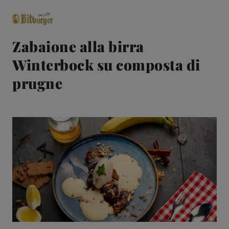
Zabaione alla birra
Winterbock su composta di
close
Classici premium
0,0% analcolico
prugne
Birre
Gusto
Share & Pair
Qualità
Ricette