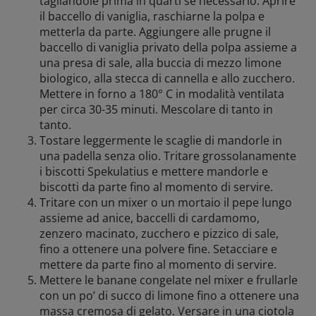
tagliandole prima in quarti se necessario. Aprire
il baccello di vaniglia, raschiarne la polpa e
metterla da parte. Aggiungere alle prugne il
baccello di vaniglia privato della polpa assieme a
una presa di sale, alla buccia di mezzo limone
biologico, alla stecca di cannella e allo zucchero.
Mettere in forno a 180° C in modalità ventilata
per circa 30-35 minuti. Mescolare di tanto in
tanto.
Tostare leggermente le scaglie di mandorle in
una padella senza olio. Tritare grossolanamente
i biscotti Spekulatius e mettere mandorle e
biscotti da parte fino al momento di servire.
Tritare con un mixer o un mortaio il pepe lungo
assieme ad anice, baccelli di cardamomo,
zenzero macinato, zucchero e pizzico di sale,
fino a ottenere una polvere fine. Setacciare e
mettere da parte fino al momento di servire.
Mettere le banane congelate nel mixer e frullarle
con un po’ di succo di limone fino a ottenere una
massa cremosa di gelato. Versare in una ciotola