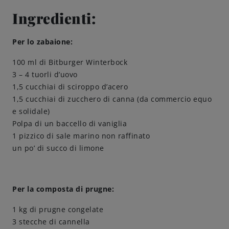
Ingredienti:
Come servire
Per lo zabaione:
Birrificazione
100 ml di Bitburger Winterbock
3 – 4 tuorli d’uovo
Birreria di famiglia
1,5 cucchiai di sciroppo d’acero
1,5 cucchiai di zucchero di canna (da commercio equo
Storia
e solidale)
Polpa di un baccello di vaniglia
Persone
1 pizzico di sale marino non raffinato
un po’ di succo di limone
Benvenuti
Per la composta di prugne:
Birrificio
1 kg di prugne congelate
Sostenibilità
3 stecche di cannella