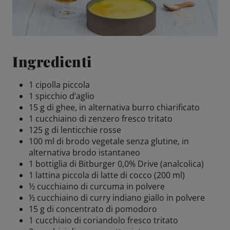
Come servire
Birrificazione
Ingredienti
Birreria di famiglia
1 cipolla piccola
1 spicchio d’aglio
15 g di ghee, in alternativa burro chiarificato
Storia
1 cucchiaino di zenzero fresco tritato
125 g di lenticchie rosse
Persone
100 ml di brodo vegetale senza glutine, in
alternativa brodo istantaneo
1 bottiglia di Bitburger 0,0% Drive (analcolica)
Benvenuti
1 lattina piccola di latte di cocco (200 ml)
½ cucchiaino di curcuma in polvere
Birrificio
½ cucchiaino di curry indiano giallo in polvere
15 g di concentrato di pomodoro
1 cucchiaio di coriandolo fresco tritato
Sostenibilità