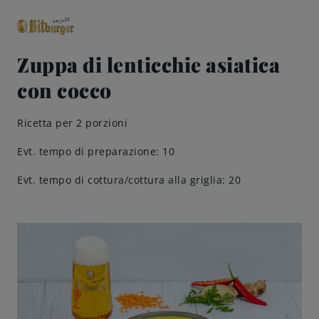
Zuppa di lenticchie asiatica
con cocco
close
Classici premium
0,0% analcolico
Ricetta per 2 porzioni
Birre
Evt. tempo di preparazione: 10
Evt. tempo di cottura/cottura alla griglia: 20
Gusto
Share & Pair
Qualità
Ricette