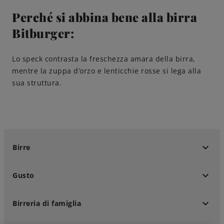
Perché si abbina bene alla birra
Bitburger:
Lo speck contrasta la freschezza amara della birra,
mentre la zuppa d’orzo e lenticchie rosse si lega alla
sua struttura.
keyboard_arrow_down
Birre
keyboard_arrow_down
Gusto
keyboard_arrow_down
Birreria di famiglia