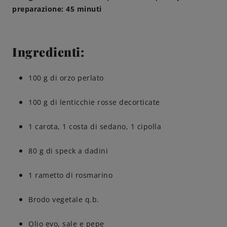
preparazione: 45 minuti
Come servire
Ingredienti:
Birrificazione
Birreria di famiglia
100 g di orzo perlato
100 g di lenticchie rosse decorticate
Storia
1 carota, 1 costa di sedano, 1 cipolla
Persone
80 g di speck a dadini
Benvenuti
1 rametto di rosmarino
Birrificio
Brodo vegetale q.b.
Sostenibilità
Olio evo, sale e pepe