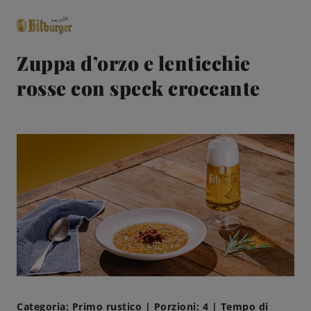
Zuppa d’orzo e lenticchie
rosse con speck croccante
close
Classici premium
0,0% analcolico
Birre
Gusto
Share & Pair
Qualità
Ricette
Categoria: Primo rustico | Porzioni: 4 | Tempo di