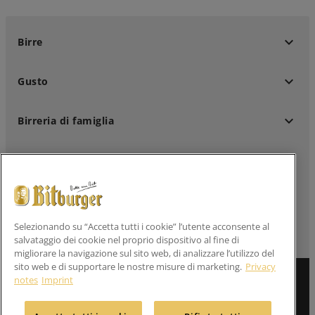
keyboard_arrow_down
Birre
keyboard_arrow_down
Gusto
keyboard_arrow_down
Birreria di famiglia
keyboard_arrow_down
Clienti professionali
keyboard_arrow_down
Seguici su
Selezionando su “Accetta tutti i cookie” l’utente acconsente al
salvataggio dei cookie nel proprio dispositivo al fine di
migliorare la navigazione sul sito web, di analizzare l’utilizzo del
sito web e di supportare le nostre misure di marketing.
Privacy
Informazione legale
notes
Imprint
Dichiarazioni sulla privacy