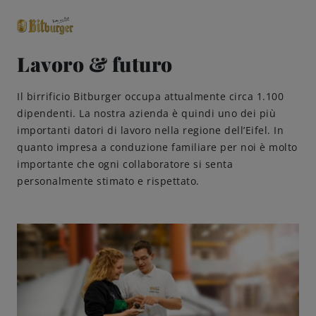
Lavoro & futuro
close
Il birrificio Bitburger occupa attualmente circa 1.100
Classici premium
0,0% analcolico
dipendenti. La nostra azienda è quindi uno dei più
importanti datori di lavoro nella regione dell’Eifel. In
quanto impresa a conduzione familiare per noi è molto
Birre
importante che ogni collaboratore si senta
personalmente stimato e rispettato.
Gusto
Share & Pair
Qualità
Ricette