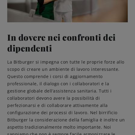
Come servire
Birrificazione
In dovere nei confronti dei
dipendenti
Birreria di famiglia
La Bitburger si impegna con tutte le proprie forze allo
Storia
scopo di creare un ambiente di lavoro interessante.
Questo comprende i corsi di aggiornamento
Persone
professionale, il dialogo con i collaboratori e la
gestione globale dell’assistenza sanitaria. Tutti i
Benvenuti
collaboratori devono avere la possibilità di
perfezionarsi e di collaborare attivamente alla
configurazione dei processi di lavoro. Nel birrificio
Birrificio
Bitburger la considerazione della famiglia è inoltre un
aspetto tradizionalmente molto importante. Noi
Sostenibilità
sappiamo che non è sempre facile armonizzare le