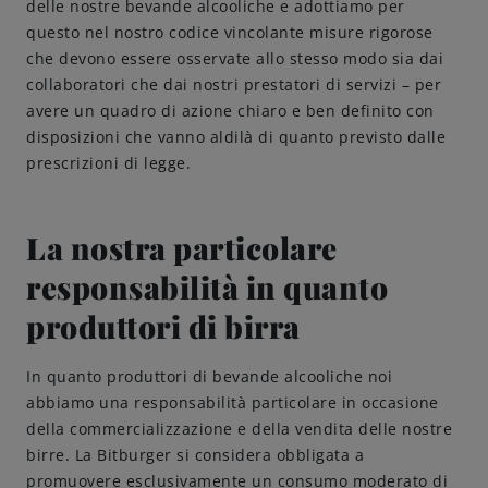
delle nostre bevande alcooliche e adottiamo per
questo nel nostro codice vincolante misure rigorose
Come servire
che devono essere osservate allo stesso modo sia dai
collaboratori che dai nostri prestatori di servizi – per
Birrificazione
avere un quadro di azione chiaro e ben definito con
disposizioni che vanno aldilà di quanto previsto dalle
prescrizioni di legge.
Birreria di famiglia
Storia
La nostra particolare
responsabilità in quanto
Persone
produttori di birra
Benvenuti
In quanto produttori di bevande alcooliche noi
abbiamo una responsabilità particolare in occasione
Birrificio
della commercializzazione e della vendita delle nostre
birre. La Bitburger si considera obbligata a
Sostenibilità
promuovere esclusivamente un consumo moderato di