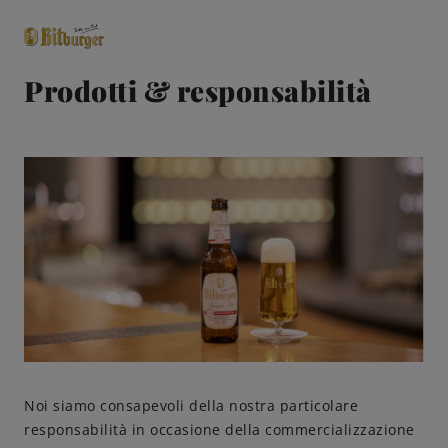
Prodotti & responsabilità
close
Classici premium
0,0% analcolico
Birre
Gusto
Share & Pair
Qualità
Noi siamo consapevoli della nostra particolare
responsabilità in occasione della commercializzazione
Ricette