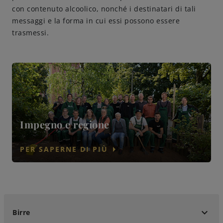
con contenuto alcoolico, nonché i destinatari di tali
messaggi e la forma in cui essi possono essere
trasmessi.
Impegno e regione
arrow_right
PER SAPERNE DI PIÙ
keyboard_arrow_down
Birre