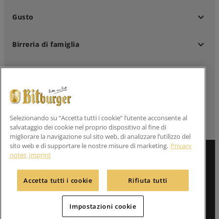
keyboard_arrow_down
Gusto
keyboard_arrow_down
Birreria di famiglia
keyboard_arrow_down
Clienti professionali
keyboard_arrow_down
Seguici su
Selezionando su “Accetta tutti i cookie” l’utente acconsente al
salvataggio dei cookie nel proprio dispositivo al fine di
migliorare la navigazione sul sito web, di analizzare l’utilizzo del
sito web e di supportare le nostre misure di marketing.
Privacy
notes
Imprint
Informazione legale
Dichiarazioni sulla privacy
Accetta tutti i cookie
Rifiuta tutti
Contatto
Impostazioni cookie
menu
Impostazioni cookie
© 2026 Bitburger Braugruppe GmbH