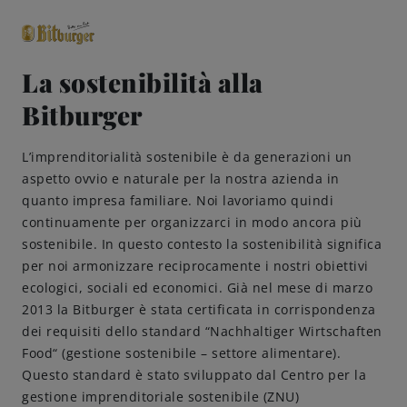
La sostenibilità alla
Bitburger
close
Classici premium
0,0% analcolico
L’imprenditorialità sostenibile è da generazioni un
aspetto ovvio e naturale per la nostra azienda in
Birre
quanto impresa familiare. Noi lavoriamo quindi
continuamente per organizzarci in modo ancora più
Gusto
sostenibile. In questo contesto la sostenibilità significa
per noi armonizzare reciprocamente i nostri obiettivi
ecologici, sociali ed economici. Già nel mese di marzo
Share & Pair
2013 la Bitburger è stata certificata in corrispondenza
dei requisiti dello standard “Nachhaltiger Wirtschaften
Qualità
Food“ (gestione sostenibile – settore alimentare).
Questo standard è stato sviluppato dal Centro per la
Ricette
gestione imprenditoriale sostenibile (ZNU)