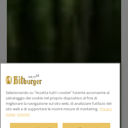
Selezionando su “Accetta tutti i cookie” l’utente acconsente al
salvataggio dei cookie nel proprio dispositivo al fine di
migliorare la navigazione sul sito web, di analizzare l’utilizzo del
sito web e di supportare le nostre misure di marketing.
Privacy
notes
Imprint