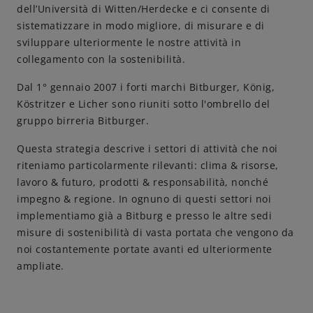
dell’Università di Witten/Herdecke e ci consente di
sistematizzare in modo migliore, di misurare e di
Come servire
sviluppare ulteriormente le nostre attività in
collegamento con la sostenibilità.
Birrificazione
Dal 1° gennaio 2007 i forti marchi Bitburger, König,
Köstritzer e Licher sono riuniti sotto l'ombrello del
Birreria di famiglia
gruppo birreria Bitburger.
Storia
Questa strategia descrive i settori di attività che noi
riteniamo particolarmente rilevanti: clima & risorse,
lavoro & futuro, prodotti & responsabilità, nonché
Persone
impegno & regione. In ognuno di questi settori noi
implementiamo già a Bitburg e presso le altre sedi
Benvenuti
misure di sostenibilità di vasta portata che vengono da
noi costantemente portate avanti ed ulteriormente
Birrificio
ampliate.
Sostenibilità