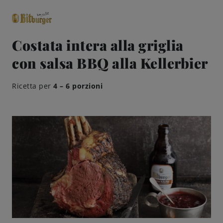
Costata intera alla griglia
con salsa BBQ alla Kellerbier
close
Classici premium
0,0% analcolico
Ricetta per
4 – 6 porzioni
Birre
Gusto
Share & Pair
Qualità
Ricette