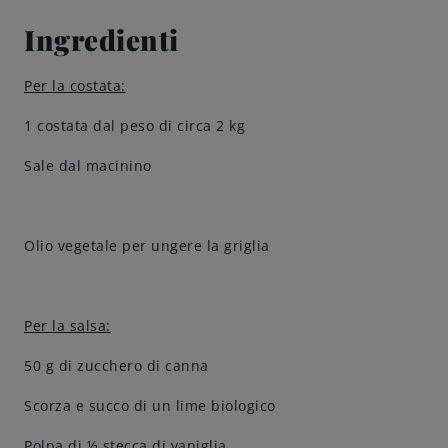
Ingredienti
Come servire
Per la costata:
Birrificazione
1 costata dal peso di circa 2 kg
Birreria di famiglia
Sale dal macinino
Storia
Olio vegetale per ungere la griglia
Persone
Benvenuti
Per la salsa:
50 g di zucchero di canna
Birrificio
Scorza e succo di un lime biologico
Sostenibilità
Polpa di ½ stecca di vaniglia