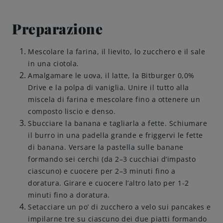
Amicizie di birra
Preparazione
Impegni
Mescolare la farina, il lievito, lo zucchero e il sale
in una ciotola.
Amalgamare le uova, il latte, la Bitburger 0,0%
Drive e la polpa di vaniglia. Unire il tutto alla
miscela di farina e mescolare fino a ottenere un
composto liscio e denso.
Sbucciare la banana e tagliarla a fette. Schiumare
il burro in una padella grande e friggervi le fette
di banana. Versare la pastella sulle banane
formando sei cerchi (da 2–3 cucchiai d’impasto
ciascuno) e cuocere per 2–3 minuti fino a
doratura. Girare e cuocere l’altro lato per 1-2
minuti fino a doratura.
Setacciare un po’ di zucchero a velo sui pancakes e
impilarne tre su ciascuno dei due piatti formando