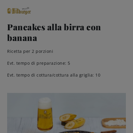
Pancakes alla birra con
banana
close
Classici premium
0,0% analcolico
Ricetta per 2 porzioni
Birre
Evt. tempo di preparazione: 5
Evt. tempo di cottura/cottura alla griglia: 10
Gusto
Share & Pair
Qualità
Ricette