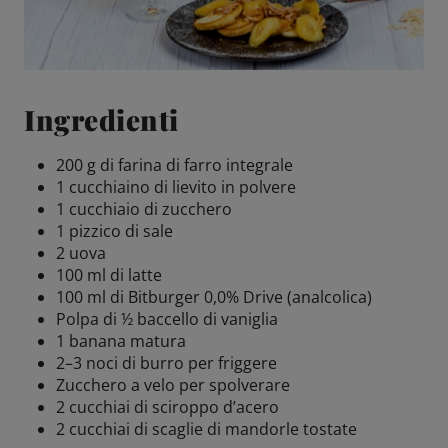
Come servire
Birrificazione
Ingredienti
Birreria di famiglia
200 g di farina di farro integrale
1 cucchiaino di lievito in polvere
1 cucchiaio di zucchero
Storia
1 pizzico di sale
2 uova
Persone
100 ml di latte
100 ml di Bitburger 0,0% Drive (analcolica)
Polpa di ½ baccello di vaniglia
Benvenuti
1 banana matura
2–3 noci di burro per friggere
Birrificio
Zucchero a velo per spolverare
2 cucchiai di sciroppo d’acero
2 cucchiai di scaglie di mandorle tostate
Sostenibilità